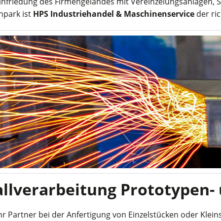
infriedung des Firmengeländes mit Vereinzelungsanlagen, S
npark ist
HPS Industriehandel & Maschinenservice
der ri
llverarbeitung Prototypen-
Ihr Partner bei der Anfertigung von Einzelstücken oder Klei