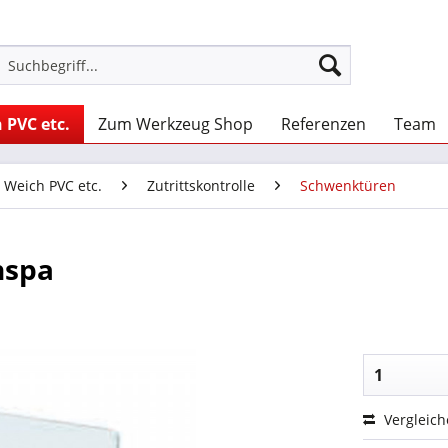
 PVC etc.
Zum Werkzeug Shop
Referenzen
Team
, Weich PVC etc.
Zutrittskontrolle
Schwenktüren
nspa
Vergleic