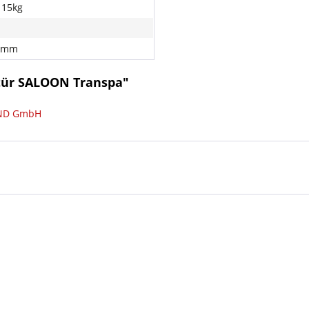
 15kg
0 mm
tür SALOON Transpa"
AND GmbH