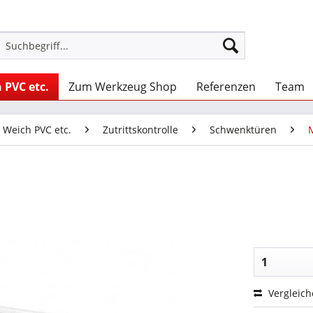
 PVC etc.
Zum Werkzeug Shop
Referenzen
Team
, Weich PVC etc.
Zutrittskontrolle
Schwenktüren
Vergleic