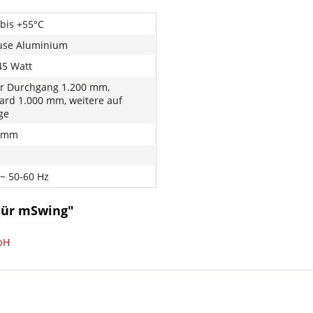
 bis +55°C
use Aluminium
45 Watt
er Durchgang 1.200 mm,
ard 1.000 mm, weitere auf
ge
2 mm
 ~ 50-60 Hz
tür mSwing"
bH