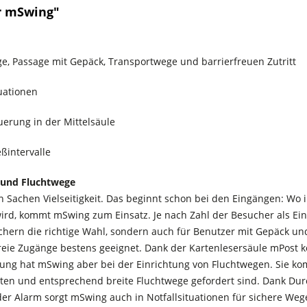
r mSwing"
ge, Passage mit Gepäck, Transportwege und barrierfreuen Zutritt
tuationen
erung in der Mittelsäule
ßintervalle
e und Fluchtwege
n Sachen Vielseitigkeit. Das beginnt schon bei den Eingängen: Wo 
rd, kommt mSwing zum Einsatz. Je nach Zahl der Besucher als Einz
uchern die richtige Wahl, sondern auch für Benutzer mit Gepäck und
efreie Zugänge bestens geeignet. Dank der Kartenlesersäule mPos
ng hat mSwing aber bei der Einrichtung von Fluchtwegen. Sie ko
ten und entsprechend breite Fluchtwege gefordert sind. Dank Du
er Alarm sorgt mSwing auch in Notfallsituationen für sichere W