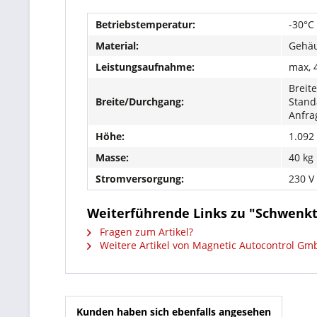
Betriebstemperatur:
-30°C
Material:
Gehä
Leistungsaufnahme:
max, 
Breit
Breite/Durchgang:
Stand
Anfra
Höhe:
1.09
Masse:
40 kg
Stromversorgung:
230 V
Weiterführende Links zu "Schwenk
Fragen zum Artikel?
Weitere Artikel von Magnetic Autocontrol Gm
Kunden haben sich ebenfalls angesehen